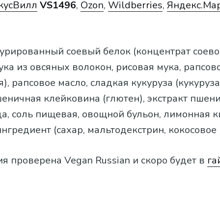
кусВилл
VS1496
,
Ozon
,
Wildberries
,
Яндекс.Ма
стурированный соевый белок (концентрат соево
мука из овсяных волокон, рисовая мука, рапсов
), рапсовое масло, сладкая кукуруза (кукуруза,
еничная клейковина (глютен), экстракт пшен
а, соль пищевая, овощной бульон, лимонная к
гредиент (сахар, мальтодекстрин, кокосовое 
я проверена Vegan Russian и скоро будет в
га