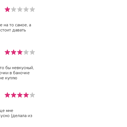
 на то самое, а
 стоит давать
что бы невкусный,
очки в баночке
не куплю
еще мне
кусно (делала из