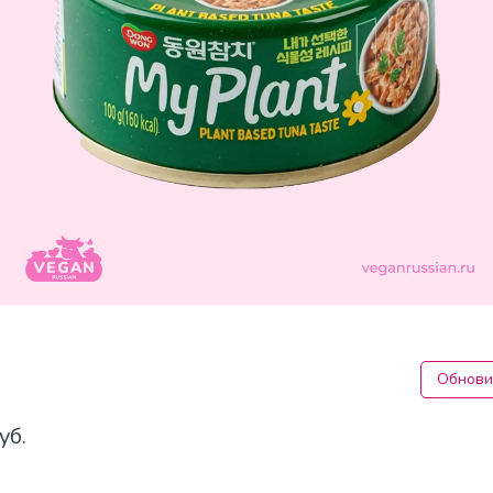
Обнови
уб.