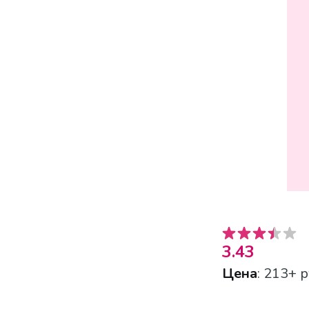
3.43
Цена
: 213+ р