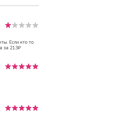
ты. Если кто то
а за 213₽