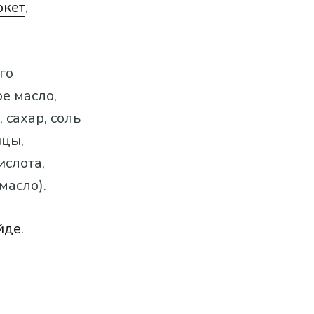
ркет
,
го
ое масло,
 сахар, соль
ицы,
ислота,
масло).
йде
.