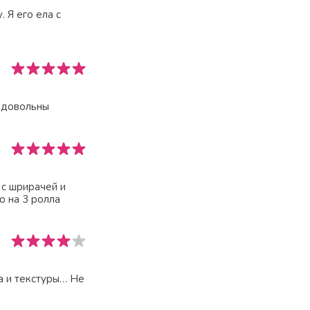
 Я его ела с
ь довольны
 с шрирачей и
о на 3 ролла
а и текстуры… Не