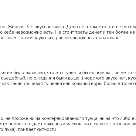
о. Жирная, безвкусная жижа. Дело не в том, что это не похоже
по себе невозможно есть. Не стоит траты денег и тем более не
веганам - разочаруются в растительных альтернативах.
ке не было написано, что это тунец, я бы не поняла... он не то 
 съедобный, но ожидания были выше :( морского вкуса нет, кус
т как самая дешевая тушенка или кошачий корм. больше точно 
о, не похоже ни на консервированного тунца, ни на что либо 
 что немного отдает машинным маслом, но в салате с мазиком в
о лука), придает сытности