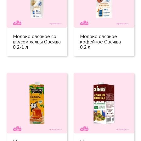
Молоко овсяное со
Молоко овсяное
вкусом халвы Овсяша
кофейное Овсяша
0,2-1 л
0,2 л