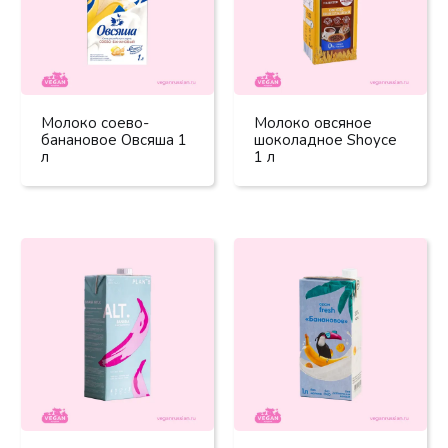
Молоко соево-
Молоко овсяное
банановое Овсяша 1
шоколадное Shoyce
л
1 л