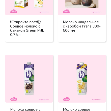
!!Откройте пост!👆
Молоко миндальное
Соевое молоко с
с кэробом Prana 300-
бананом Green Milk
500 мл
0,75 л
Молоко соевое с
Молоко соевое