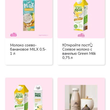
Молоко соево-
!!Откройте пост!👆
банановое MILX 0,5-
Соевое молоко с
1 л
ванилью Green Milk
0,75 л