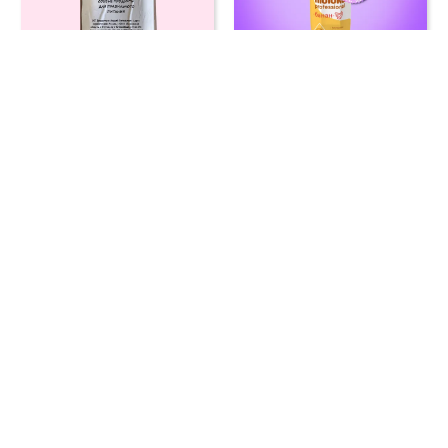
Молоко соевое
Молоко соевое
шоколадное ИП
банановое бариста
Бульдыгеров 250 мл
Nemoloko 1 л
Молоко ореховое
Соевое молоко со