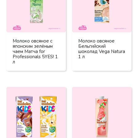
Молоко овсяное с
Молоко овсяное
японским зелёным
Бельгийский
чаем Матча for
шоколад Vega Natura
Professionals 5YES! 1
1 л
л