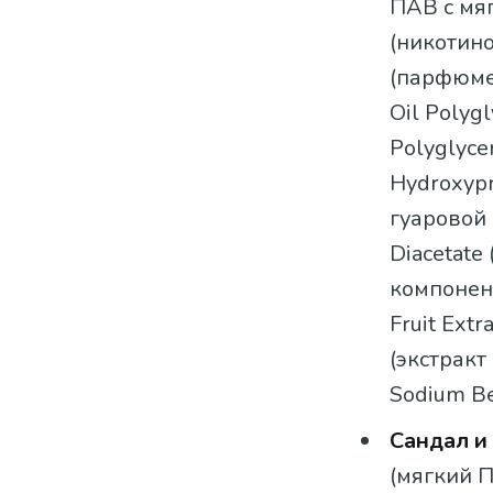
ПАВ с мяг
(никотино
(парфюме
Oil Polyg
Polyglyce
Hydroxyp
гуаровой 
Diacetate
компонент
Fruit Extr
(экстракт
Sodium Be
Сандал и
(мягкий П