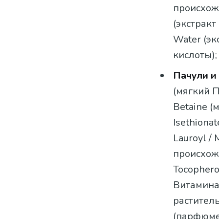
происхож
(экстракт
Water (эк
кислоты);
Пачули и
(мягкий П
Betaine (
Isethiona
Lauroyl /
происхожде
Tocophero
Витамина 
раститель
(парфюме