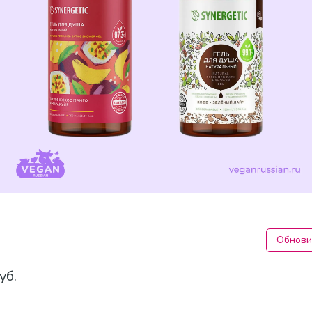
Обнови
уб.