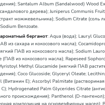
дения); Santalum Album (Sandalwood) Wood Ex
 сандалового дерева); Juniperus Communis Fruit
стракт можжевельника); Sodium Citrate (соль 
 Sodium Benzoate.
 ароматный бергамот
: Aqua (вода); Lauryl Gluc
АВ из сахара и кокосового масла); Cocamidopr
мягкий ПАВ из кокосового масла); Sodium Lauro
te (ПАВ из кокосового масла); Rapeseed Sophorol
 Myristoyl Methyl Glucamide (мягкий ПАВ расти
ния); Coco Glucoside; Glyceryl Oleate; Lecithin
l (Витамин E); Ascorbyl Palmitate (растворима
C); Hydrogenated Palm Glycerides Citrate (ант
ного происхождения); Panthenol (D-пантенол)
рная композиция на основеэфирных масел); 