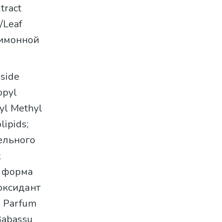
tract
/Leaf
лимонной
oside
opyl
yl Methyl
ipids;
тельного
;
я форма
иоксидант
; Parfum
Babassu