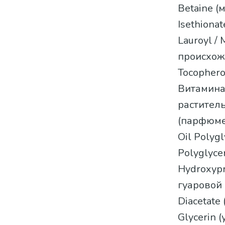
Betaine (
Isethiona
Lauroyl /
происхожде
Tocophero
Витамина 
раститель
(парфюме
Oil Polyg
Polyglyce
Hydroxyp
гуаровой 
Diacetate
Glycerin