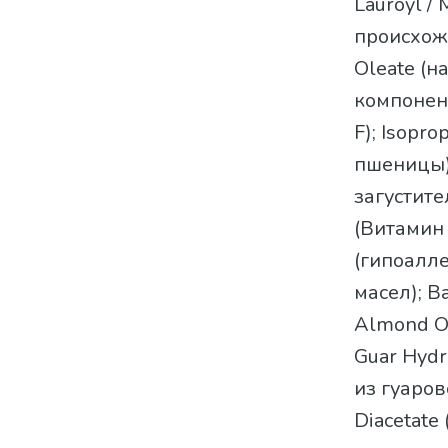
Lauroyl /
происхожд
Oleate (
компонент
F); Isopro
пшеницы);
загустител
(Витамин 
(гипоалл
масел); B
Almond Oi
Guar Hyd
из гуаров
Diacetate