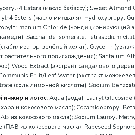
lyceryl-4 Esters (масло бабассу); Sweet Almond 
ryl-4 Esters (масло миндаля); Hydroxypropyl Gu
ropyltrimonium Chloride (кондиционирующий а
камеди); Saccharide Isomerate; Tetrasodium Glu
 (стабилизатор, зелёный хелат); Glycerin (увл
т растительного происхождения); Santalum A
od) Wood Extract (экстракт сандалового дерева
 Communis Fruit/Leaf Water (экстракт можжевел
trate (соль лимонной кислоты); Sodium Benzoat
 инжир и лотос
: Aqua (вода); Lauryl Glucoside
хара и кокосового масла); Cocamidopropyl Beta
АВ из кокосового масла); Sodium Lauroyl Methy
te (ПАВ из кокосового масла); Rapeseed Sophorol