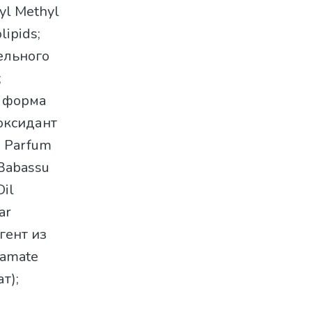
yl Methyl
ipids;
тельного
;
я форма
иоксидант
; Parfum
Babassu
Oil
ar
гент из
tamate
т);