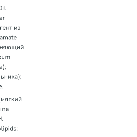
Oil
ar
гент из
tamate
ажняющий
lbum
);
ьника);
e.
 (мягкий
ine
l
ipids;