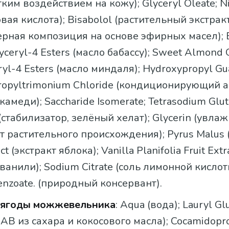
ким воздействием на кожу); Glyceryl Oleate; N
вая кислота); Bisabolol (растительный экстракт
рная композиция на основе эфирных масел); 
lyceryl-4 Esters (масло бабассу); Sweet Almond 
ryl-4 Esters (масло миндаля); Hydroxypropyl Gu
ropyltrimonium Chloride (кондиционирующий а
камеди); Saccharide Isomerate; Tetrasodium Glu
 (стабилизатор, зелёный хелат); Glycerin (увл
 растительного происхождения); Pyrus Malus 
act (экстракт яблока); Vanilla Planifolia Fruit Extr
 ванили); Sodium Citrate (соль лимонной кислот
nzoatе. (природный консервант).
 ягоды можжевельника
: Aqua (вода); Lauryl Gl
АВ из сахара и кокосового масла); Cocamidopr