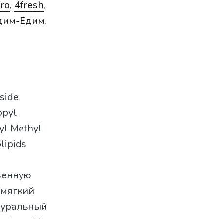
ro
,
4fresh
,
дим-Едим
,
oside
opyl
yl Methyl
lipids
венную
 (мягкий
атуральный