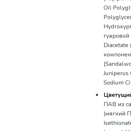
Oil Polyg
Polyglyce
Hydroxyp
гуаровой 
Diacetate
компонен
(Sandalwo
Juniperus
Sodium Ci
Цветущий
ПАВ из са
(мягкий П
Isethiona