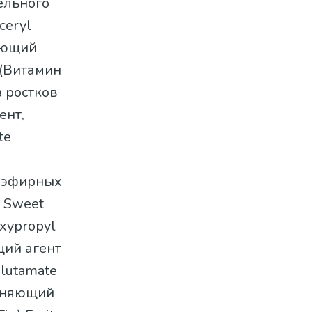
тельного
ceryl
яющий
 (Витамин
из ростков
ент,
te
е эфирных
; Sweet
oxypropyl
щий агент
Glutamate
ажняющий