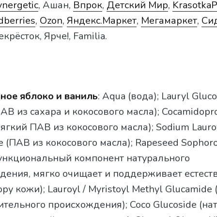
ynergetic
, Ашан,
Впрок
,
Детский Мир
,
KrasotkaP
dberries
,
Ozon
,
Яндекс.Маркет
,
Мегамаркет
,
Си
рёсток, Ярче!, Familia.
ное яблоко и ваниль
: Aqua (вода); Lauryl Gluc
АВ из сахара и кокосового масла); Cocamidopr
мягкий ПАВ из кокосового масла); Sodium Lauro
te (ПАВ из кокосового масла); Rapeseed Sophoro
ункциональный компонент натурального
дения, мягко очищает и поддерживает естест
у кожи); Lauroyl / Myristoyl Methyl Glucamide
ительного происхождения); Coco Glucoside (н