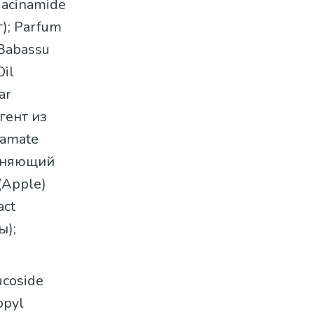
iacinamide
); Parfum
Babassu
Oil
ar
гент из
tamate
ажняющий
(Apple)
act
ы);
ucoside
opyl