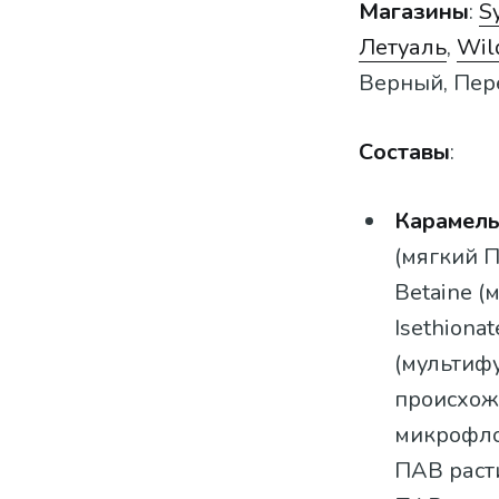
Магазины
:
S
Летуаль
,
Wil
Верный, Перек
Составы
:
Карамель
(мягкий П
Betaine (
Isethiona
(мультиф
происхож
микрофлор
ПАВ раст