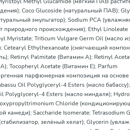
 Myristoyl Methyl Glucamide (мягкий ПАВ расти
ения); Coco Glucoside (натуральный ПАВ); Gly
натуральный эмульгатор); Sodium PCA (увлажн
 природного происхождения); Ethyl Linoleate
pyl Myristatе; Triticum Vulgare Germ Oil (масло 
 Cetearyl Ethylhexanoate (смягчающий компон
ь); Retinyl Palmitate (Витамин А); Retinyl Aceta
А); Tocopheryl Acetate (Витамин E); Parfum
ергенная парфюмерная композиция на основ
abassu Oil Polyglyceryl-4 Esters (масло бабассу)
l Polyglyceryl-4 Esters (масло миндаля); Hydr
roxypropyltrimonium Chloride (кондиционирую
ой камеди); Saccharide Isomerate; Tetrasodium 
 (стабилизатор, зелёный хелат); Glycerin (увл