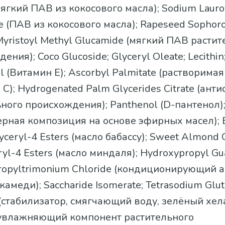
мягкий ПАВ из кокосового масла); Sodium Lauro
te (ПАВ из кокосового масла); Rapeseed Sophorol
 Myristoyl Methyl Glucamide (мягкий ПАВ расти
ния); Coco Glucoside; Glyceryl Oleate; Lecithin
l (Витамин E); Ascorbyl Palmitate (растворима
C); Hydrogenated Palm Glycerides Citrate (ант
ного происхождения); Panthenol (D-пантенол)
рная композиция на основе эфирных масел); 
lyceryl-4 Esters (масло бабассу); Sweet Almond 
ryl-4 Esters (масло миндаля); Hydroxypropyl Gu
ropyltrimonium Chloride (кондиционирующий а
камеди); Saccharide Isomerate; Tetrasodium Glu
 (стабилизатор, смягчающий воду, зелёный хела
 (увлажняющий компонент растительного