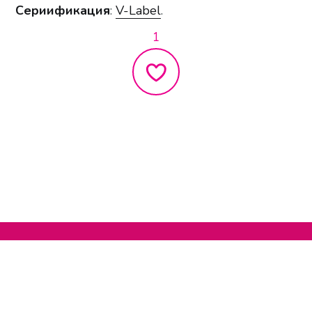
Сериификация
:
V-Label
.
1
Нельзяграм
О сайте
Телеграм
Написать нам
Другие проекты
Поддержать нас
© 2020-2026