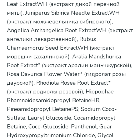
Leaf ExtractWH (экстракт дикой перечной
мяты), Juniperus Sibirica Needle ExtractWH
(экстракт можжевельника сибирского),
Angelica Archangelica Root ExtractWH (экстракт
ангелики лекарственной), Rubus
Chamaemorus Seed ExtractWH (экстракт
морошки сахалинской), Aralia Mandshurica
Root Extract* (экстракт аралии маньчжурской),
Rosa Davurica Flower Water* (гидролат розы
даурской), Rhodiola Rosea Root Extract*
(экстракт родиолы розовой), Hippophae
Rhamnoidesamidopropyl BetaineHR,
Pineamidopropyl BetainePS; Sodium Coco-
Sulfate, Lauryl Glucoside, Cocamidopropyl
Betaine, Coco-Glucoside, Panthenol, Guar
Hydroxypropyltrimonium Chloride, Glycol