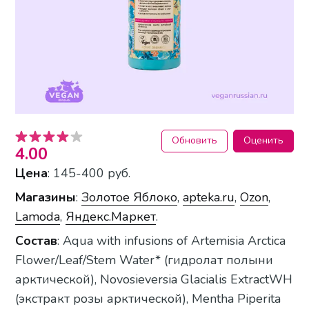
Обновить
Оценить
4.00
Цена
: 145-400 руб.
Магазины
:
Золотое Яблоко
,
apteka.ru
,
Ozon
,
Lamoda
,
Яндекс.Маркет
.
Состав
: Aqua with infusions of Artemisia Arctica
Flower/Leaf/Stem Water* (гидролат полыни
арктической), Novosieversia Glacialis ExtractWH
(экстракт розы арктической), Mentha Piperita