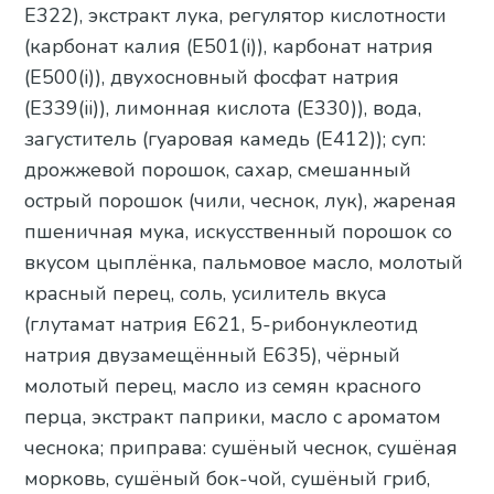
Е322), экстракт лука, регулятор кислотности
(карбонат калия (Е501(i)), карбонат натрия
(Е500(i)), двухосновный фосфат натрия
(Е339(ii)), лимонная кислота (Е330)), вода,
загуститель (гуаровая камедь (Е412)); суп:
дрожжевой порошок, сахар, смешанный
острый порошок (чили, чеснок, лук), жареная
пшеничная мука, искусственный порошок со
вкусом цыплёнка, пальмовое масло, молотый
красный перец, соль, усилитель вкуса
(глутамат натрия Е621, 5-рибонуклеотид
натрия двузамещённый Е635), чёрный
молотый перец, масло из семян красного
перца, экстракт паприки, масло с ароматом
чеснока; приправа: сушёный чеснок, сушёная
морковь, сушёный бок-чой, сушёный гриб,