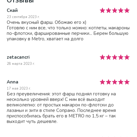
Отзывы
Скай
23 сентября 2023 г.
Очень вкусный фарш. Обожаю его х)
Готовлю с ним все, что только можно: котлеты, макароны
по-флотски, фаршированные перчики... Берем большую
упаковку в Metro, хватает на долго
zetacancri
28 марта 2023 г.
Anna
17 мая 2023 г.
Без преувеличения: этот фарш поднял готовку на
несколько уровней вверх! С ним всё выходит
великолепно: от простых макарон по-флотски до
лазаньи и зити в стиле Сопрано. Последнее время
приспособилась брать его в METRO по 1,5 кг – так
выходит чуть дешевле.