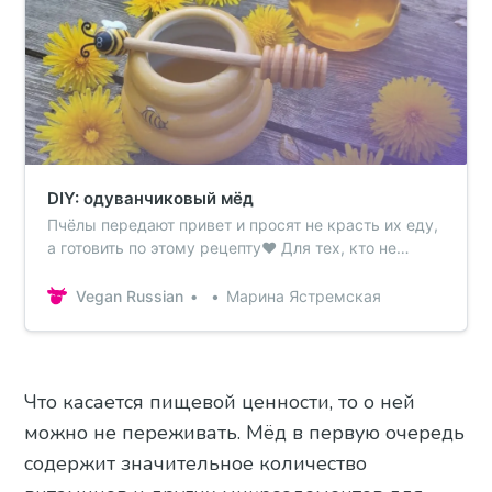
или 200
DIY: одуванчиковый мёд
Пчёлы передают привет и просят не красть их еду,
а готовить по этому рецепту❤️ Для тех, кто не
может использовать цветы, есть рецепт из
яблочного сока. Ингредиенты300+ шт
Vegan Russian
Марина Ястремская
одуванчиков,~900 г сахара,1/2 ч.л. лимонной
кислоты,вода.ИнструкцииОтрываем головы
одуванам.Мыть не нужно, иначе пыльцу сдуете,
с…
Что касается пищевой ценности, то о ней
можно не переживать. Мёд в первую очередь
содержит значительное количество