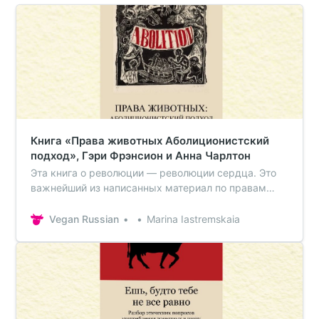
Книга «Права животных Аболиционистский
подход», Гэри Фрэнсион и Анна Чарлтон
Эта книга о революции — революции сердца. Это
важнейший из написанных материал по правам
животных. Обязательно прочтите её, если вы
считаете, что современная корпоративная
Vegan Russian
Marina Iastremskaia
зоозащита, продвигающая реформы эксплуатации
животных, может что-то изменить. Обязательно
прочтите её, если вас волнует проблем…