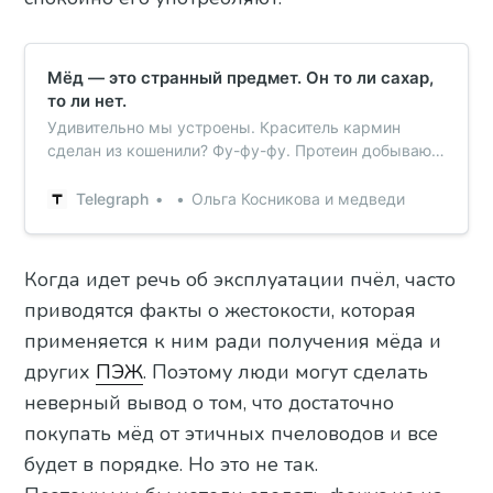
Мёд — это странный предмет. Он то ли сахар,
то ли нет.
Удивительно мы устроены. Краситель кармин
сделан из кошенили? Фу-фу-фу. Протеин добывают
из насекомых? Какой ужас, как это можно есть! А
мёд никого не смущает. Хотя технически мёд —
Telegraph
Ольга Косникова и медведи
продукт переработки нектара и росы. Сначала
пчела обрабатывает его внутри своей тушки
ферментами. А потом попросту отр…
Когда идет речь об эксплуатации пчёл, часто
приводятся факты о жестокости, которая
применяется к ним ради получения мёда и
других
ПЭЖ
. Поэтому люди могут сделать
неверный вывод о том, что достаточно
покупать мёд от этичных пчеловодов и все
будет в порядке. Но это не так.