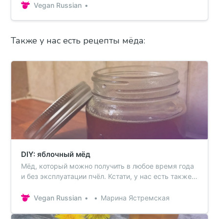
Vegan Russian
Также у нас есть рецепты мёда:
DIY: яблочный мёд
Мёд, который можно получить в любое время года
и без эксплуатации пчёл. Кстати, у нас есть также
рецепт мёда из одуванчиков. Вариант же с
яблочным соком подойдёт тем, у кого аллергия на
Vegan Russian
Марина Ястремская
пыльцу или брезгливость к цветам с улицы.
Ингредиенты2 ст или 400 мл яблочного сока,1 ст