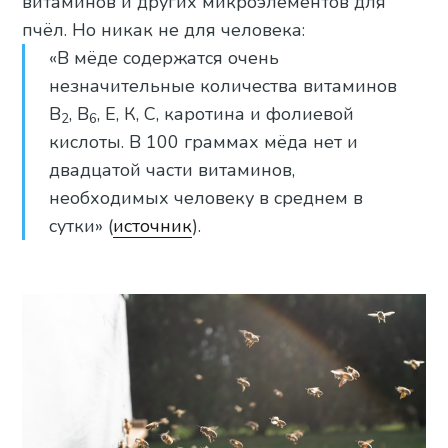
витаминов и других микроэлементов для
пчёл. Но никак не для человека:
«В мёде содержатся очень
незначительные количества витаминов
В
, В
, Е, К, С, каротина и фолиевой
2
6
кислоты. В 100 граммах мёда нет и
двадцатой части витаминов,
необходимых человеку в среднем в
сутки» (
источник
).