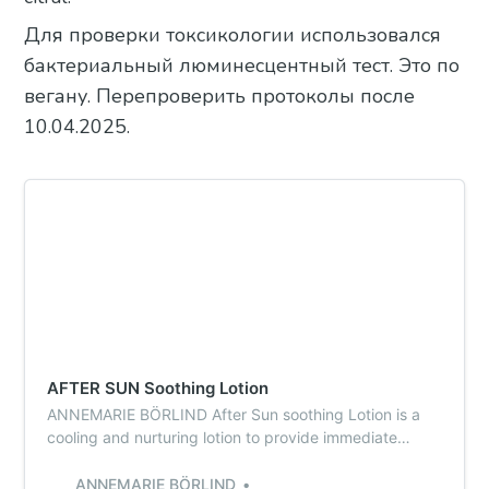
Для проверки токсикологии использовался
бактериальный люминесцентный тест. Это по
вегану. Перепроверить протоколы после
10.04.2025.
AFTER SUN Soothing Lotion
ANNEMARIE BÖRLIND After Sun soothing Lotion is a
cooling and nurturing lotion to provide immediate
assistance to skin that has been over-exposed to the
sun. Soothing and moisturizing herbal extracts like
ANNEMARIE BÖRLIND