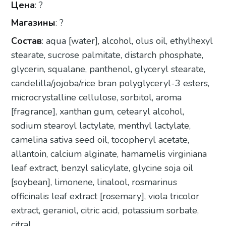
Цена
: ?
Магазины
: ?
Состав
: aqua [water], alcohol, olus oil, ethylhexyl
stearate, sucrose palmitate, distarch phosphate,
glycerin, squalane, panthenol, glyceryl stearate,
candelilla/jojoba/rice bran polyglyceryl-3 esters,
microcrystalline cellulose, sorbitol, aroma
[fragrance], xanthan gum, cetearyl alcohol,
sodium stearoyl lactylate, menthyl lactylate,
camelina sativa seed oil, tocopheryl acetate,
allantoin, calcium alginate, hamamelis virginiana
leaf extract, benzyl salicylate, glycine soja oil
[soybean], limonene, linalool, rosmarinus
officinalis leaf extract [rosemary], viola tricolor
extract, geraniol, citric acid, potassium sorbate,
citral.