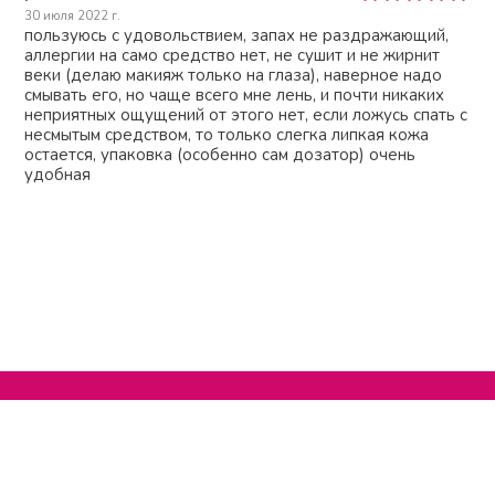
30 июля 2022 г.
пользуюсь с удовольствием, запах не раздражающий,
аллергии на само средство нет, не сушит и не жирнит
веки (делаю макияж только на глаза), наверное надо
смывать его, но чаще всего мне лень, и почти никаких
неприятных ощущений от этого нет, если ложусь спать с
несмытым средством, то только слегка липкая кожа
остается, упаковка (особенно сам дозатор) очень
удобная
Нельзяграм
О сайте
Телеграм
Написать нам
Другие проекты
Поддержать нас