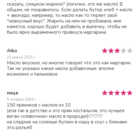
сказать, слишком жирное? (логично, это же масло) В
общем, не понравилось. Если делать бутер хлеб + масло
+ авокадо, например, то масло как то теряет свой
"невкусный вкус". Жарить на нем не пробовала, мне
кажется, хорошо будет добавить в выпечку, чтобы не
было ярко выраженного привкуса маргарина
Aiko
15 марта 2023 г.
Масло вкусное, но многие говорят что это как маргарин
Так не указано какие масла добавочные, вполне
возможно и пальмовое
кица
5 октября 2024 г.
150 пряников с маслом из 10
(ела так в детстве и это прям ностальгия, это лучшее
веган «сливочное» масло в природе!)🤍🤍🤍
на сладкие на соленые бутики в кашу в соус с блинами
это разъёб