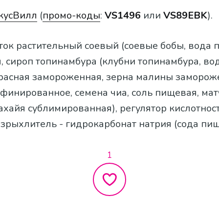
кусВилл
(
промо-коды
:
VS1496
или
VS89EBK
).
иток растительный соевый (соевые бобы, вода п
, сироп топинамбура (клубни топинамбура, вод
расная замороженная, зерна малины заморож
финированное, семена чиа, соль пищевая, мат
ахайя сублимированная), регулятор кислотност
зрыхлитель - гидрокарбонат натрия (сода пищ
1