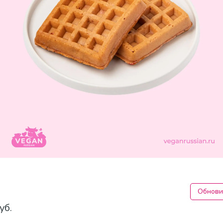
Обнови
уб.