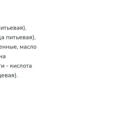
итьевая),
а питьевая),
енные, масло
ча
и - кислота
евая).