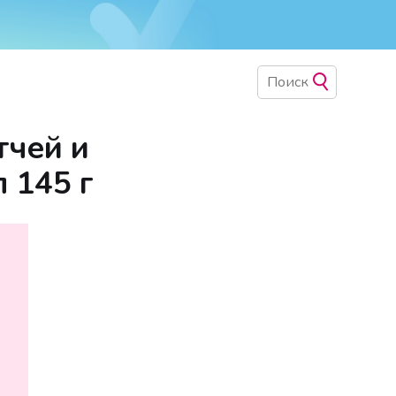
тчей и
 145 г