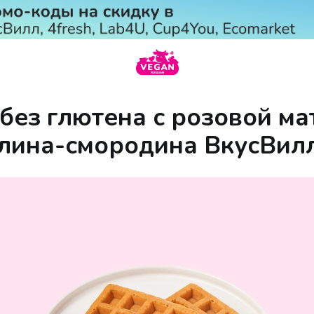
без глютена с розовой ма
лина-смородина ВкусВилл