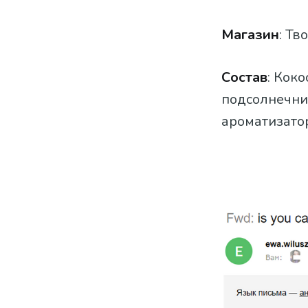
Магазин
: Тв
Состав
: Кок
подсолнечни
ароматизато