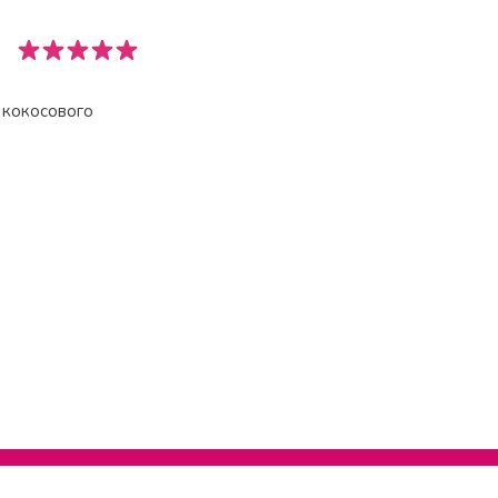
с кокосового
О сайте