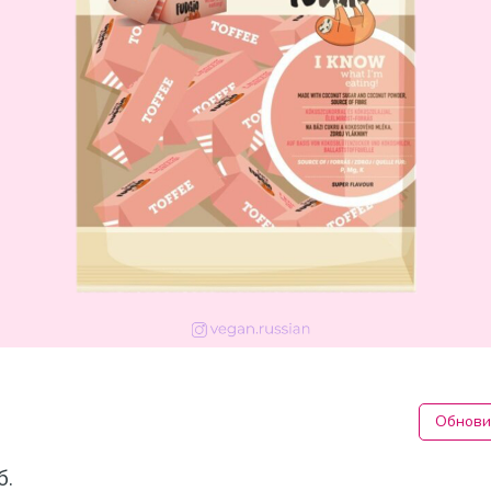
Обнови
б.