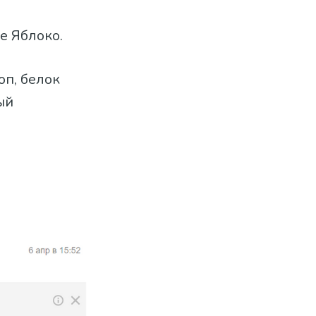
ое Яблоко.
оп, белок
ый