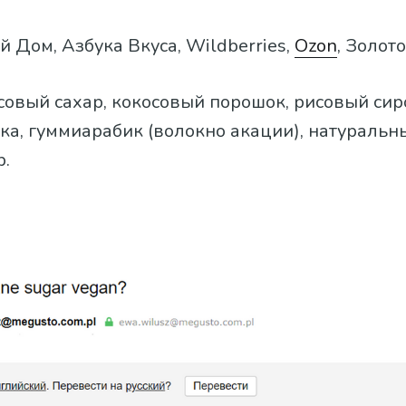
ой Дом, Азбука Вкуса, Wildberries,
Ozon
, Золот
осовый сахар, кокосовый порошок, рисовый сир
ка, гуммиарабик (волокно акации), натуральн
р.