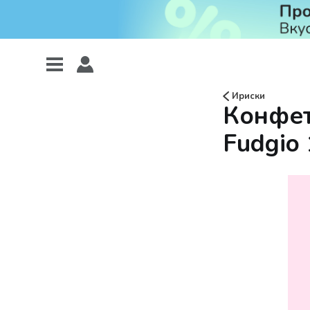
Ириски
Конфет
Fudgio 