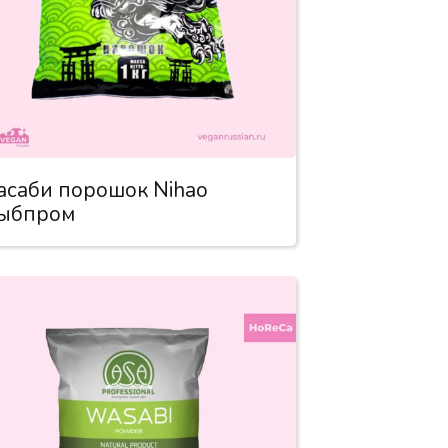
асаби порошок Nihao
ыбпром