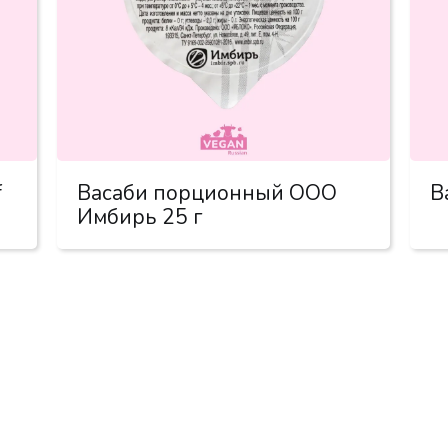
f
Васаби порционный ООО
В
Имбирь 25 г