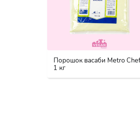
Порошок васаби Metro Che
1 кг