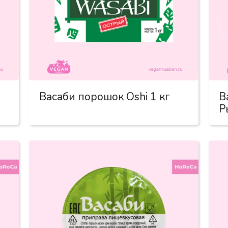
Васаби порошок Oshi 1 кг
В
Р