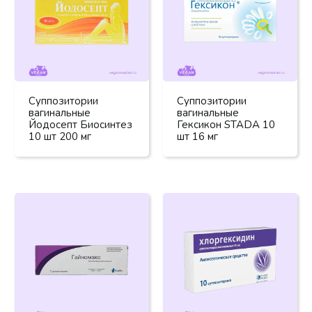
Суппозитории
Суппозитории
вагинальные
вагинальные
Йодосепт Биосинтез
Гексикон STADA 10
10 шт 200 мг
шт 16 мг