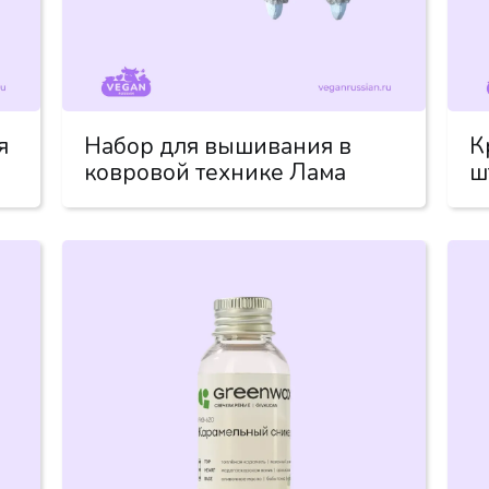
я
Набор для вышивания в
К
ковровой технике Лама
ш