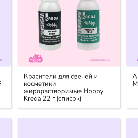
Красители для свечей и
А
й
косметики
М
жирорастворимые Hobby
Kreda 22 г (список)