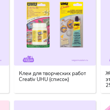
Клеи для творческих работ
Ж
Creativ UHU (список)
э
2