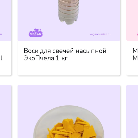
Воск для свечей насыпной
М
l
ЭкоПчела 1 кг
М