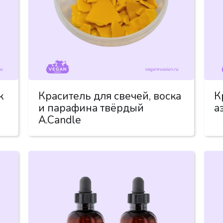
к
Краситель для свечей, воска
К
и парафина твёрдый
а
A.Candle