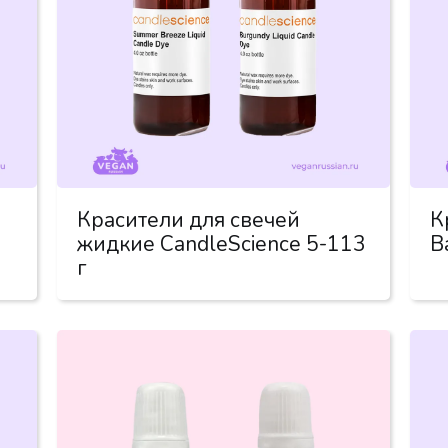
Красители для свечей
К
жидкие CandleScience 5-113
B
г