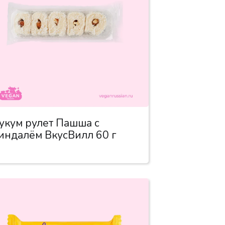
укум рулет Пашша с
индалём ВкусВилл 60 г