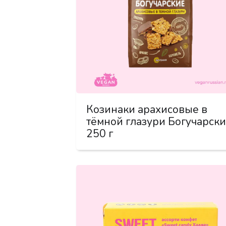
Козинаки арахисовые в
тёмной глазури Богучарск
250 г