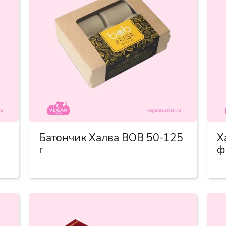
Батончик Халва BOB 50-125
Х
г
ф