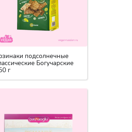
озинаки подсолнечные
лассические Богучарские
50 г