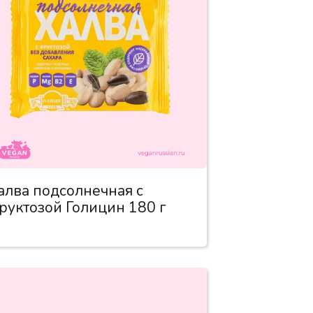
алва подсолнечная с
руктозой Голицин 180 г