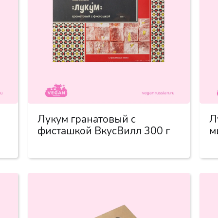
Лукум гранатовый с
Л
фисташкой ВкусВилл 300 г
м