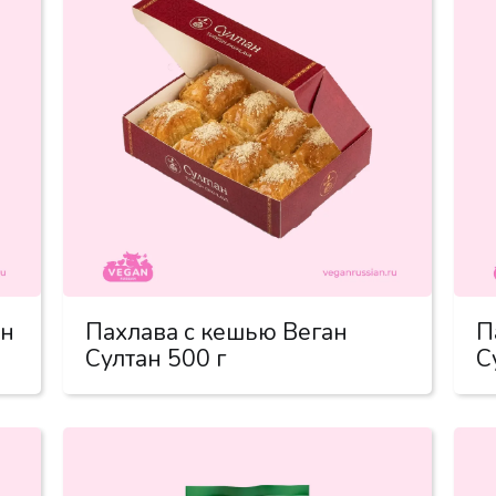
ан
Пахлава с кешью Веган
П
Султан 500 г
С