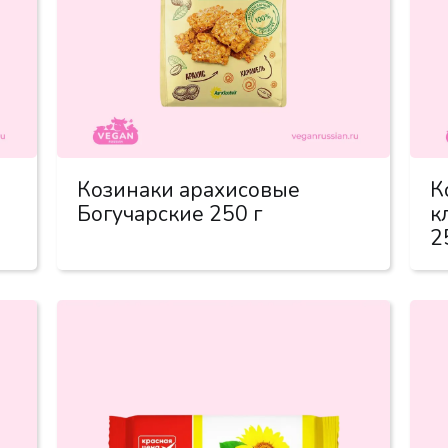
Козинаки арахисовые
К
Богучарские 250 г
к
2