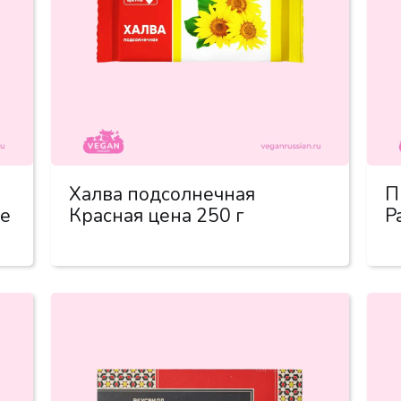
Халва подсолнечная
П
ие
Красная цена 250 г
P