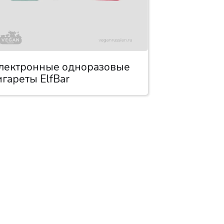
лектронные одноразовые
игареты ElfBar