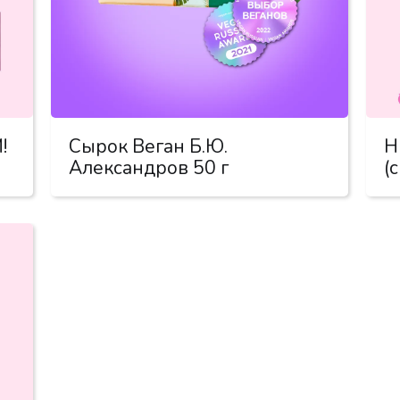
!
Сырок Веган Б.Ю.
Н
Александров 50 г
(