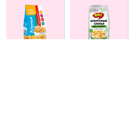
Кукурузные хлопья
Кукурузные хлопья
без сахара Моя цена
без сахара ОГО! 200
350 г
г