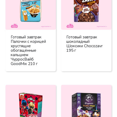
Готовый завтрак
Готовый завтрак
Палочки с корицей
шоколадный
хрустящие
Шоксики Chocozavr
обогащённые
195 г
кальцием
ЧурросВайб
GoodMix 210 г