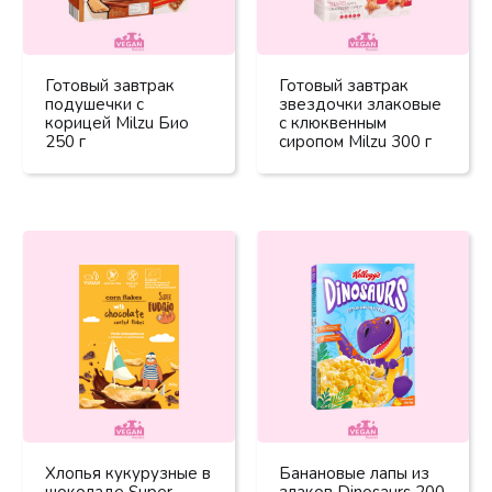
Готовый завтрак
Готовый завтрак
подушечки с
звездочки злаковые
корицей Milzu Био
с клюквенным
250 г
сиропом Milzu 300 г
Хлопья кукурузные в
Банановые лапы из
шоколаде Super
злаков Dinosaurs 200