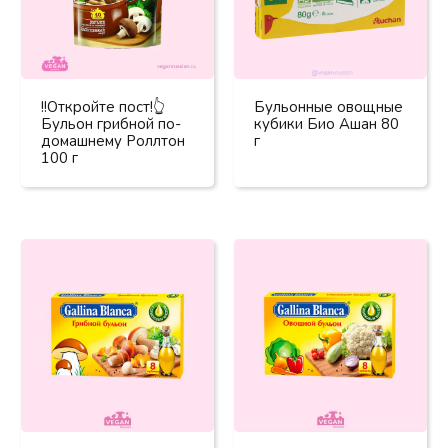
!!Откройте пост!👆
Бульонные овощные
Бульон грибной по-
кубики Био Ашан 80
домашнему Роллтон
г
100 г