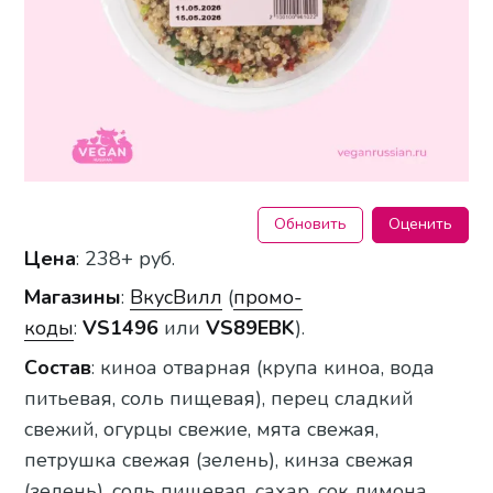
Обновить
Оценить
Цена
: 238+ руб.
Магазины
:
ВкусВилл
(
промо-
коды
:
VS1496
или
VS89EBK
).
Состав
: киноа отварная (крупа киноа, вода
питьевая, соль пищевая), перец сладкий
свежий, огурцы свежие, мята свежая,
петрушка свежая (зелень), кинза свежая
(зелень), соль пищевая, сахар, сок лимона