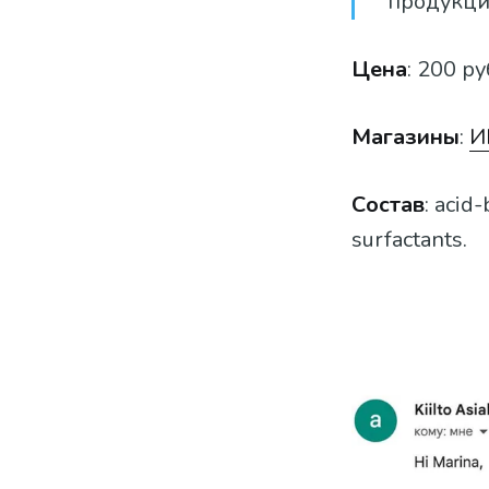
продукци
Цена
: 200 ру
Магазины
:
И
Состав
: acid
surfactants.