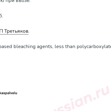
ю при ввозе.
б.
П Третьяков
.
-based bleaching agents, less than polycarboxylat