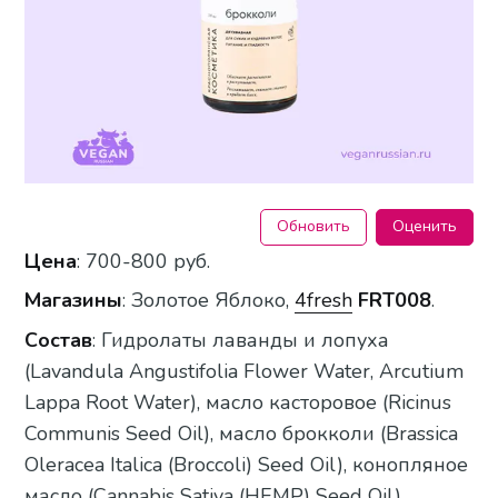
Обновить
Оценить
Цена
: 700-800 руб.
Магазины
: Золотое Яблоко,
4fresh
FRT008
.
Состав
: Гидролаты лаванды и лопуха
(Lavandula Angustifolia Flower Water, Arcutium
Lappa Root Water), масло касторовое (Ricinus
Communis Seed Oil), масло брокколи (Brassica
Oleracea Italica (Broccoli) Seed Oil), конопляное
масло (Cannabis Sativa (HEMP) Seed Oil),