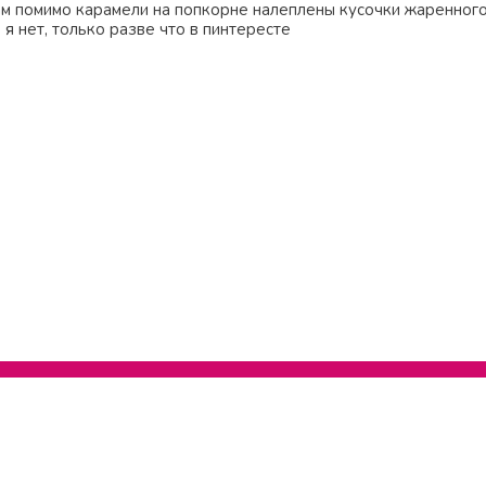
там помимо карамели на попкорне налеплены кусочки жаренного
 я нет, только разве что в пинтересте