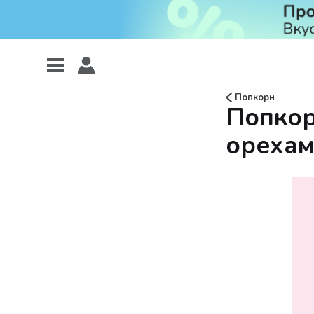
Попкорн
Попкор
орехами