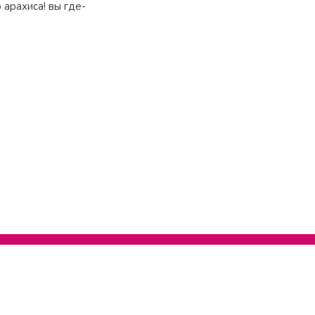
 арахиса! вы где-
О сайте
Написать нам
Поддержать нас