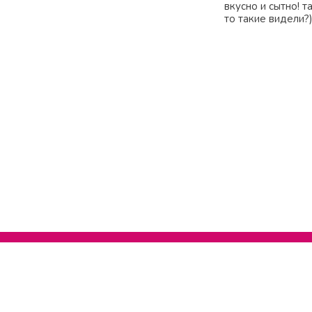
вкусно и сытно! 
то такие видели?)
Нельзяграм
Телеграм
Другие проекты