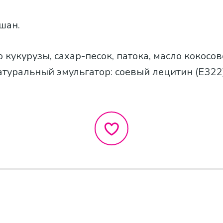
Ашан.
о кукурузы, сахар-песок, патока, масло кокосов
натуральный эмульгатор: соевый лецитин (Е322)