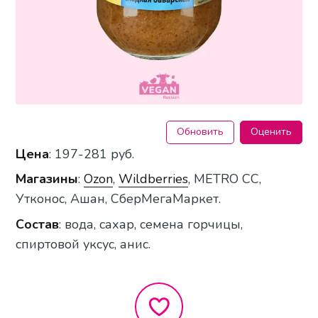
Обновить
Оценить
Цена
: 197-281 руб.
Магазин
ы
:
Ozon
,
Wildberries
, METRO CC,
Утконос, Ашан, СберМегаМаркет.
Состав
: вода, сахар, семена горчицы,
спиртовой уксус, анис.