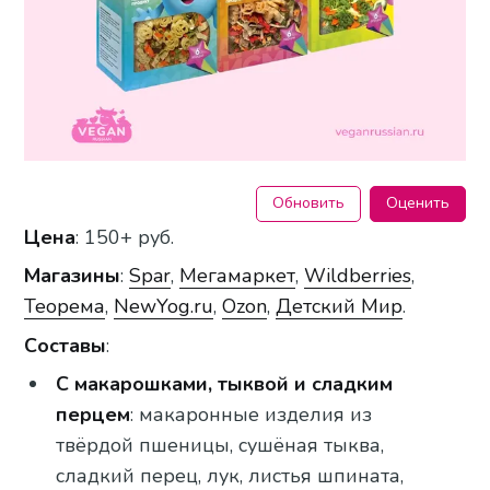
Обновить
Оценить
Цена
: 150+ руб.
Магазины
:
Spar
,
Мегамаркет
,
Wildberries
,
Теорема
,
NewYog.ru
,
Ozon
,
Детский Мир
.
Составы
:
С макарошками, тыквой и сладким
перцем
: макаронные изделия из
твёрдой пшеницы, сушёная тыква,
сладкий перец, лук, листья шпината,