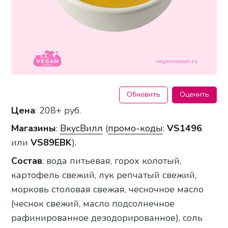
Обновить
Оценить
Цена
: 208+ руб.
Магазины
:
ВкусВилл
(
промо-коды
:
VS1496
или
VS89EBK
).
Состав
: вода питьевая, горох колотый,
картофель свежий, лук репчатый свежий,
морковь столовая свежая, чесночное масло
(чеснок свежий, масло подсолнечное
рафинированное дезодорированное), соль