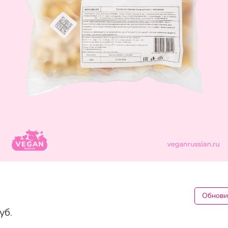
Обнови
уб.