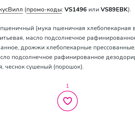
кусВилл
(
промо-коды
:
VS1496
или
VS89EBK
).
б пшеничный (мука пшеничная хлебопекарная 
 питьевая, масло подсолнечное рафинированно
анное, дрожжи хлебопекарные прессованные,
асло подсолнечное рафинированное дезодори
, чеснок сушеный (порошок).
1