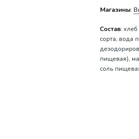
Магазины
:
В
Состав
: хле
сорта, вода
дезодориров
пищевая), м
соль пищевая