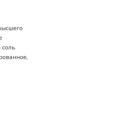
высшего
е
 соль
рованное,