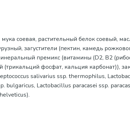
а, мука соевая, растительный белок соевый, мас
рузный, загустители (пектин, камедь рожковог
инеральный премикс (витамины (D2, В2 (рибо
й (трикальций фосфат, кальция карбонат)), з
eptococcus salivarius ssp. thermophilus, Lactobac
p. bulgaricus, Lactobacillus paracasei ssp. paracas
helveticus).