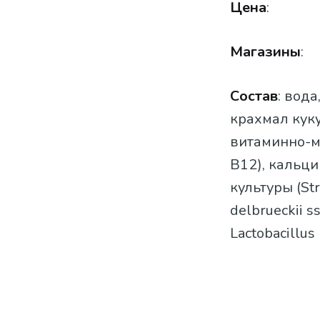
Цена
:
Магазины
:
Состав
: вод
крахмал куку
витаминно-м
В12), кальци
культуры (Str
delbrueckii ss
Lactobacillus 