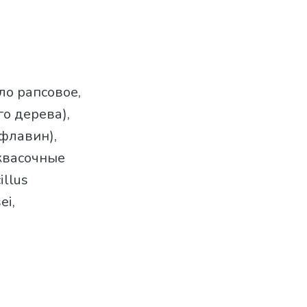
ло рапсовое,
о дерева),
флавин),
аквасочные
illus
ei,