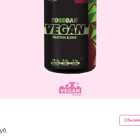
Обнови
уб.