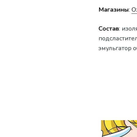
Магазины
:
O
Состав
: изо
подсластител
эмульгатор 