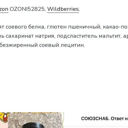
zon
OZONI52825,
Wildberries
.
лят соевого белка, глютен пшеничный, какао-по
ь сахаринат натрия, подсластитель мальтит, а
обезжиренный соевый лецитин.