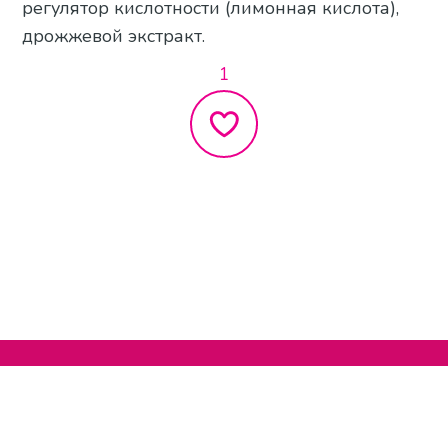
регулятор кислотности (лимонная кислота),
дрожжевой экстракт.
1
Нельзяграм
О сайте
Телеграм
Написать нам
Другие проекты
Поддержать нас