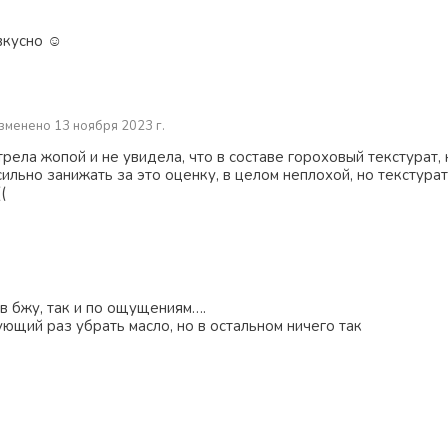
вкусно ☺️
зменено 13 ноября 2023 г.
трела жопой и не увидела, что в составе гороховый текстурат,
сильно занижать за это оценку, в целом неплохой, но текстурат
(
 в бжу, так и по ощущениям….
ющий раз убрать масло, но в остальном ничего так