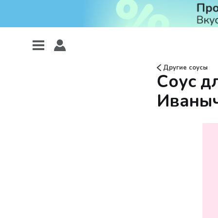
Другие соусы
Соус д
Иваныч