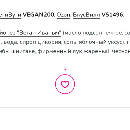
егиВуги
VEGAN200
,
Ozon
,
ВкусВилл
VS1496
.
йонез "Веган Иваныч"
(масло подсолнечное, с
, вода, сироп цикория, соль, яблочный уксус),
рибы шиитаке, фирменный лук жареный, чеснок
3