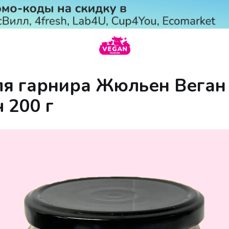
ля гарнира Жюльен Веган
 200 г