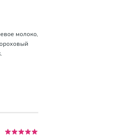
оевое молоко,
 гороховый
.