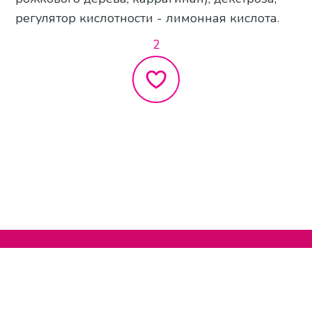
регулятор кислотности - лимонная кислота.
2
Нельзяграм
О сайте
Телеграм
Написать нам
Другие проекты
Поддержать нас
© 2020-2026