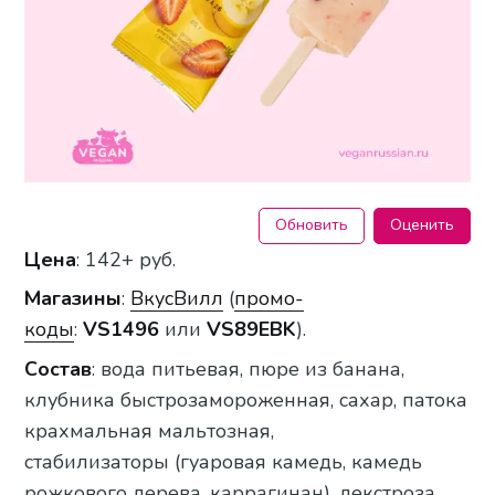
Обновить
Оценить
Цена
: 142+ руб.
Магазины
:
ВкусВилл
(
промо-
коды
:
VS1496
или
VS89EBK
).
Состав
: вода питьевая, пюре из банана,
клубника быстрозамороженная, сахар, патока
крахмальная мальтозная,
стабилизаторы (гуаровая камедь, камедь
рожкового дерева, каррагинан), декстроза,