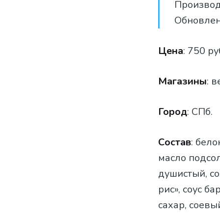
Производ
Обновлен
Цена
: 750 ру
Магазины
: 
Город
: СПб.
Состав
: бел
масло подсол
душистый, со
рис», соус б
сахар, соевый