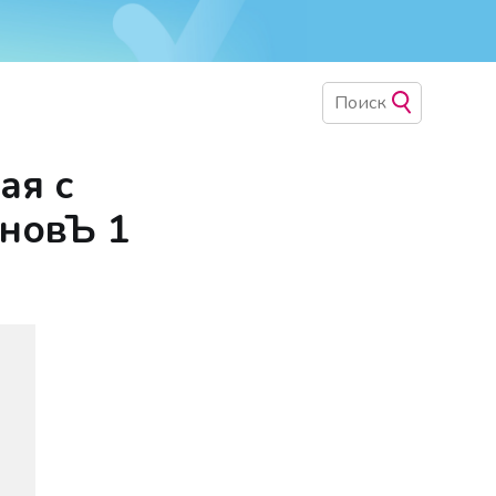
ая с
ановЪ 1