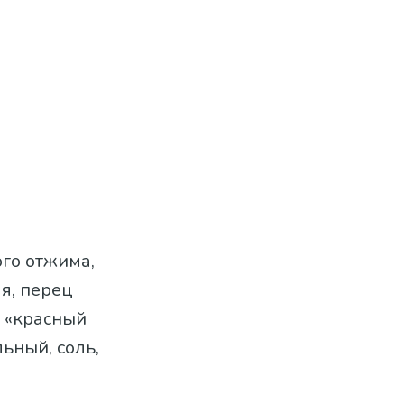
ого отжима,
я, перец
й «красный
льный, соль,