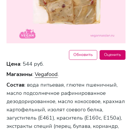
Обновить
Оценить
Цена
: 544 руб.
Магазины
:
Vegafood
.
Состав
: вода питьевая, глютен пшеничный,
масло подсолнечное рафинированное
дезодорированное, масло кокосовое, крахмал
картофельный, изолят соевого белка,
загуститель (Е461), краситель (Е160с, Е150а),
экстракты специй (перец, булава, кориандр,