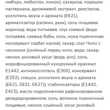
имбирь, любисток, лимон), сахароза, порошок
пастернака, дрожжевой экстракт, декстроза,
усилитель вкуса и аромата (Е621),
ароматизатор (салями, дым), соль пищевая;
маринад: вода питьевая, соус соевый (вода
питьевая, соевые бобы, соль, мука пшеничная,
консервант сорбат калия), сахар, соус Чили c
чесноком (солёный перец чили, вода, сахар,
чеснок, рисовый уксус (вода, рис), соль,
модифицированный кукурузный крахмал
Е1442, антиокислитель (Е300), консервант
(Е202), специи, усилители вкуса и аромата
(Е621, Е631, Е627)), стабилизаторы (Е1442,
Е415), масло подсолнечное рафинированное
дезодорированное, соль, волокна пшеничные
пищевые, чеснок сушёный, уксус рисовый