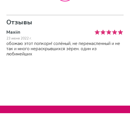
Отзывы
Maxiin
23 июня 2022 г.
обожаю этот попкорн! солёный, не перемасленный и не
так и много нераскрывшихся зёрен. один из
любимейших
Нельзяграм
О сайте
Телеграм
Написать нам