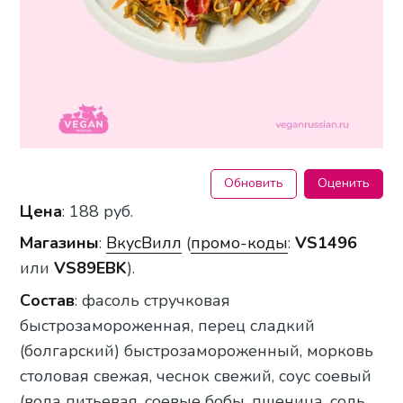
Обновить
Оценить
Цена
: 188 руб.
Магазины
:
ВкусВилл
(
промо-коды
:
VS1496
или
VS89EBK
).
Состав
: фасоль стручковая
быстрозамороженная, перец сладкий
(болгарский) быстрозамороженный, морковь
столовая свежая, чеснок свежий, соус соевый
(вода питьевая, соевые бобы, пшеница, соль