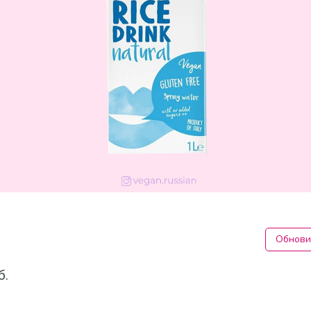
Обнови
б.