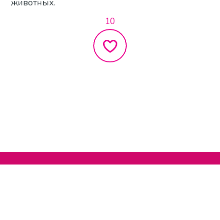
животных.
10
Нельзяграм
О сайте
Телеграм
Написать нам
Другие проекты
Поддержать нас
© 2020-2026