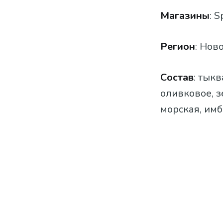
Магазины
: S
Регион
: Нов
Состав
: тык
оливковое, з
морская, имб