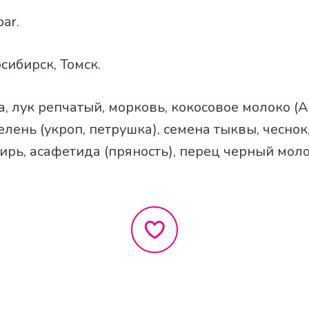
par.
осибирск, Томск.
ва, лук репчатый, морковь, кокосовое молоко (A
елень (укроп, петрушка), семена тыквы, чеснок
ирь, асафетида (пряность), перец черный мол