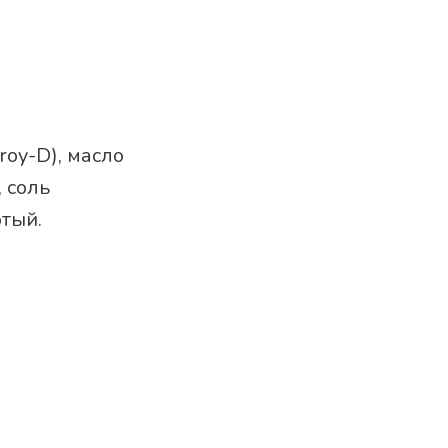
roy-D), масло
, соль
отый.