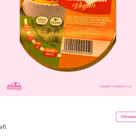
Обнови
уб.