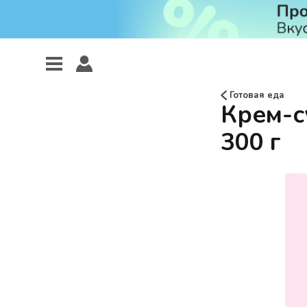
Готовая еда
Крем-с
300 г