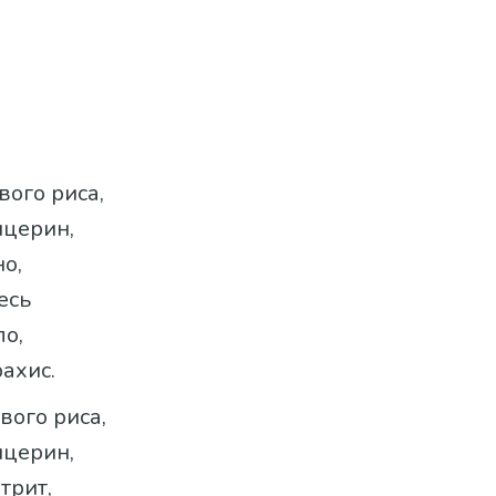
вого риса,
ицерин,
о,
есь
ло,
ахис.
вого риса,
ицерин,
трит,