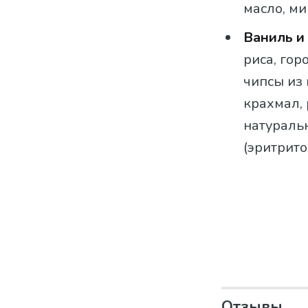
масло, ми
Ваниль и
риса, гор
чипсы из
крахмал, 
натуральн
(эритрито
Отзывы