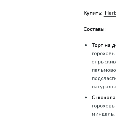
Купить
:
iHer
Составы
:
Торт на 
гороховый
опрыскива
пальмовое
подсласти
натуральн
С шокола
гороховый
миндаль,