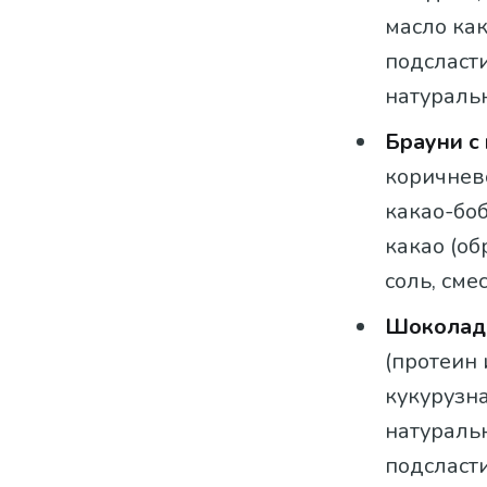
масло как
подсласти
натуральн
Брауни с
коричнев
какао-боб
какао (об
соль, сме
Шоколадн
(протеин 
кукурузна
натуральн
подсласти