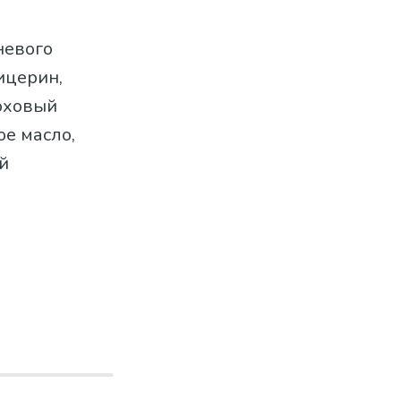
невого
ицерин,
роховый
ое масло,
й