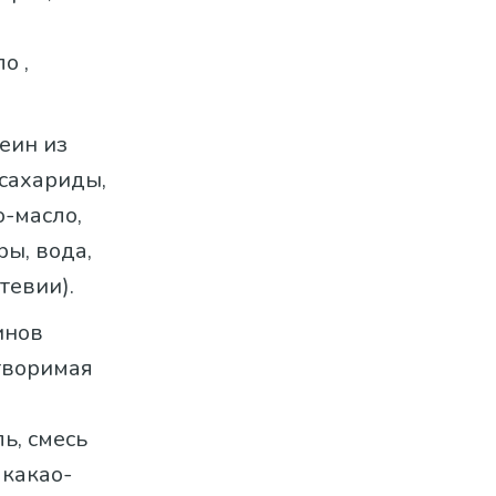
о ,
теин из
осахариды,
о-масло,
ы, вода,
тевии).
инов
створимая
ь, смесь
 какао-