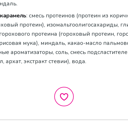
ндаль.
 карамель
: смесь протеинов (протеин из корич
оховый протеин), изомальтоолигосахариды, гл
 горохового протеина (гороховый протеин, го
рисовая мука), миндаль, какао-масло пальмов
ые ароматизаторы, соль, смесь подсластителе
л, архат, экстракт стевии), вода.