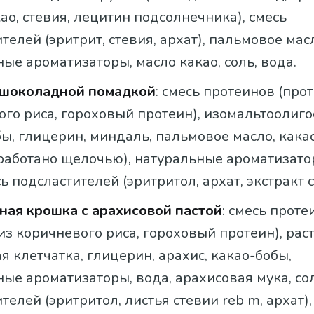
ао, стевия, лецитин подсолнечника), смесь
телей (эритрит, стевия, архат), пальмовое масл
ые ароматизаторы, масло какао, соль, вода.
 шоколадной помадкой
: смесь протеинов (про
ого риса, гороховый протеин), изомальтоолиг
ы, глицерин, миндаль, пальмовое масло, кака
работано щелочью), натуральные ароматизатор
сь подсластителей (эритритол, архат, экстракт с
ая крошка с арахисовой пастой
: смесь проте
из коричневого риса, гороховый протеин), ра
я клетчатка, глицерин, арахис, какао-бобы,
ые ароматизаторы, вода, арахисовая мука, сол
телей (эритритол, листья стевии reb m, архат),