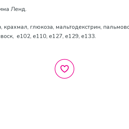
Сима Ленд.
ар, крахмал, глюкоза, мальтодекстрин, пальмов
воск, е102, е110, е127, е129, е133.