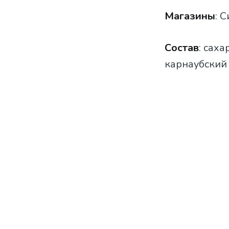
Магазины
: 
Состав
: сах
карнаубский 