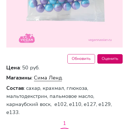
Обновить
Оценить
Цена
: 50 руб.
Магазины
:
Сима Ленд
.
Состав
: сахар, крахмал, глюкоза,
мальтодекстрин, пальмовое масло,
карнаубский воск, е102, е110, е127, е129,
е133.
1