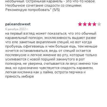
необычный. Остренькая карамель - это что-то новое.
Необычное сочетание сладости со специями.
Рекомендую попробовать" (5/5)
paleandsweet
6 декабря 2022 г.
на первый взгляд может показаться, что это обычный
карамельный попкорн, эксклюзивность выдают разве
что еле заметные вкрапления специй, но вот когда
пробуешь офигеваешь и чем больше ешь, тем меньше
хочется останавливаться, ведь от специй остается
послевкусие и легкое жжение во рту, которые только
усиливаются с новой порцией закинутого в рот
попкорна, не уверена, считывается ли вкус именно том
яма, но однозначно чувствуется сладость карамели,
легкая кислинка как у лайма, острота перчика и
пряность имбиря