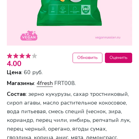
Обновить
Оценить
4.00
Цена
: 60 руб.
Магазины
:
4fresh
FRT008.
Состав
: зерно кукурузы, сахар тростниковый,
сироп агавы, масло растительное кокосовое,
вода питьевая, смесь специй (чеснок, зира,
кориандр, перец чили, имбирь, репчатый лук,
перец черный, орегано, ягоды сумах,
гвоздика, корица, анис, мята, лемонграсс,