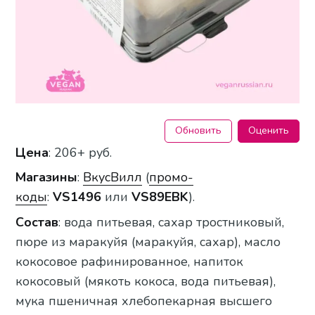
Обновить
Оценить
Цена
: 206+ руб.
Магазины
:
ВкусВилл
(
промо-
коды
:
VS1496
или
VS89EBK
).
Состав
: вода питьевая, сахар тростниковый,
пюре из маракуйя (маракуйя, сахар), масло
кокосовое рафинированное, напиток
кокосовый (мякоть кокоса, вода питьевая),
мука пшеничная хлебопекарная высшего