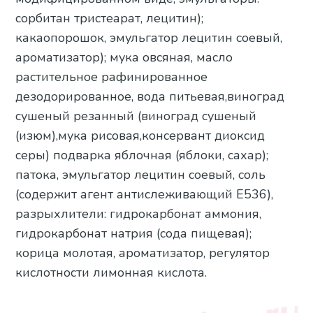
сорбитан тристеарат, лецитин);
какаопорошок, эмульгатор лецитин соевый,
ароматизатор); мука овсяная, масло
растительное рафинированное
дезодорированное, вода питьевая,виноград
сушеный резанный (виноград сушеный
(изюм),мука рисовая,консервант диоксид
серы) подварка яблочная (яблоки, сахар);
патока, эмульгатор лецитин соевый, соль
(содержит агент антислеживающий Е536),
разрыхлители: гидрокарбонат аммония,
гидрокарбонат натрия (сода пищевая);
корица молотая, ароматизатор, регулятор
кислотности лимонная кислота.