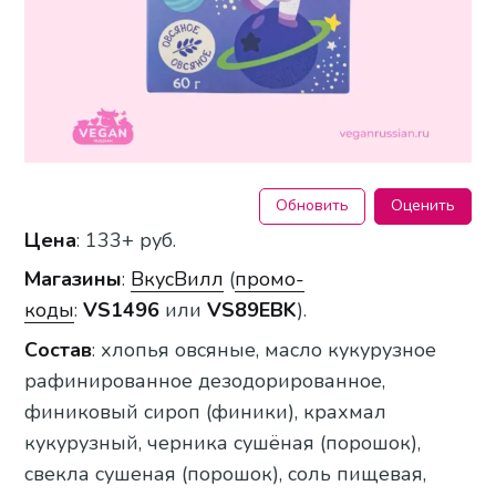
Обновить
Оценить
Цена
: 133+ руб.
Магазины
:
ВкусВилл
(
промо-
коды
:
VS1496
или
VS89EBK
).
Состав
: хлопья овсяные, масло кукурузное
рафинированное дезодорированное,
финиковый сироп (финики), крахмал
кукурузный, черника сушёная (порошок),
свекла сушеная (порошок), соль пищевая,