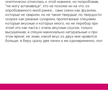
скептически отнеслась к этой новинке, но попробовав,
"не могу астанавица", это не похоже ни на что, из
опробованного мной ранее... сами снеки как фузилии,
которые не сварили, но не такие твердые, по твердости
скорее как ржаные сухарики, пропитанные специями,
которые вкусные и которых много, но не перебор при
этом! это как паста с очень вкусным соусом, только
высушенная, а специи макисиально натуральные и при
этом яркие, не знаю, какой вкус из двух мне нравится
больше, я беру сразу две пачки и ем одновременно, лол
Нельзяграм
О сайте
Телеграм
Написать нам
Другие проекты
Поддержать нас