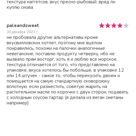
текстура наггетсов, вкус пресно-рыбовый. вряд ли
куплю снова
paleandsweet
30 декабря 2023 г.
не пробовала другие альтернативы кроме
вкусвилловских котлет, поэтому мне вцелом
понравились, похожи на палочки аналогичные
невеганские, поставлю продукту четверку, ибо не
вызвало прям восторг, хоть я и люблю все морское,
текстура отличается от того, что представлено на
упаковке, вкуса хотелось бы побольше, в упаковке 12
или 14 штучек - самое то, чтобы перекусить двоем и
помещается на самую стандартную сковороюку
вплотную. если разместить, советую жарить на
растительном масле по корочки с двух сторон, подавать
с холодным соусом тартар (я делала из веган сметаны
например)